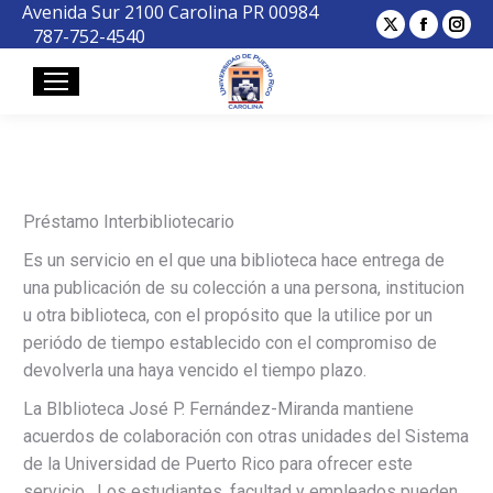
Avenida Sur 2100 Carolina PR 00984
X
Facebo
Ins
787-752-4540
page
page
pa
opens
opens
op
in
in
in
new
new
ne
window
window
wi
Préstamo Interbibliotecario
Es un servicio en el que una biblioteca hace entrega de
una publicación de su colección a una persona, institucion
u otra biblioteca, con el propósito que la utilice por un
periódo de tiempo establecido con el compromiso de
devolverla una haya vencido el tiempo plazo.
La BIblioteca José P. Fernández-Miranda mantiene
acuerdos de colaboración con otras unidades del Sistema
de la Universidad de Puerto Rico para ofrecer este
servicio. Los estudiantes, facultad y empleados pueden