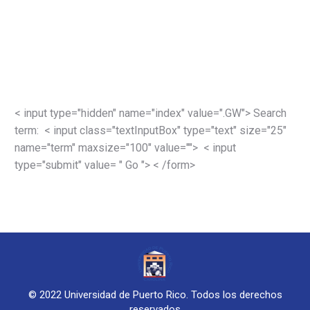
< input type="hidden" name="index" value=".GW"> Search
term: < input class="textInputBox" type="text" size="25"
name="term" maxsize="100" value=""> < input
type="submit" value= " Go "> < /form>
© 2022 Universidad de Puerto Rico. Todos los derechos
reservados