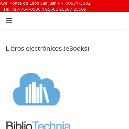
Ave. Ponce de León San Juan PR, 00931-3302
Tel. 787-764-0000 x 85506 85507 85509
Libros electrónicos (eBooks)