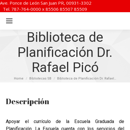
Ave. Ponce de León San Juan PR, 00931-3302
Tel. 787-764-0000 x 85506 85507 85509
Biblioteca de
Planificación Dr.
Rafael Picó
You are here:
Home
Bibliotecas SB
Biblioteca de Planificación Dr. Rafael…
Descripción
Apoyar el currículo de la Escuela Graduada de
Planificación. La Escuela cuenta con los servicios del