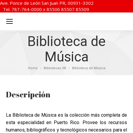
Ave. Ponce de León San Juan PR, 00931-3302
Tel. 787-764-0000 x 85506 85507 85509
Biblioteca de
Música
You are here:
Home
Bibliotecas SB
Biblioteca de Música
Descripción
La Biblioteca de Música es la colección más completa de
esta especialidad en Puerto Rico. Provee los recursos
humanos, bibliográficos y tecnológicos necesarios para el