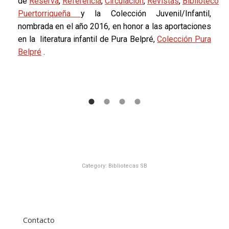
de
Reserva
,
Referencia
,
Circulación
,
Revistas
,
Bibliotecolog
Puertorriqueña
y la Colección Juvenil/Infantil,
nombrada en el año 2016, en honor a las aportaciones
en la literatura infantil de Pura Belpré,
Colección Pura
Belpré
.
Category:
Bibliotecas SB
Contacto