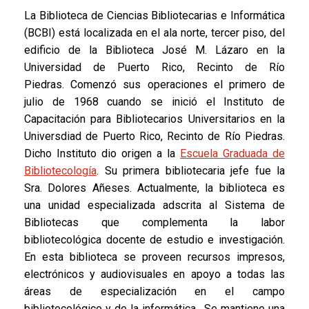
s
La Biblioteca de Ciencias Bibliotecarias e Informática
(BCBI) está localizada en el ala norte, tercer piso, del
a
edificio de la Biblioteca José M. Lázaro en la
Universidad de Puerto Rico, Recinto de Río
a
Piedras. Comenzó sus operaciones el primero de
,
julio de 1968 cuando se inició el Instituto de
e
Capacitación para Bibliotecarios Universitarios en la
e
Universdiad de Puerto Rico, Recinto de Río Piedras.
Dicho Instituto dio origen a la
Escuela Graduada de
y
Bibliotecología
. Su primera bibliotecaria jefe fue la
.
Sra. Dolores Añeses. Actualmente, la biblioteca es
y
una unidad especializada adscrita al Sistema de
n
Bibliotecas que complementa la labor
bibliotecológica docente de estudio e investigación.
s
En esta biblioteca se proveen recursos impresos,
s
electrónicos y audiovisuales en apoyo a todas las
áreas de especialización en el campo
e
bibliotecológico y de la informática. Se mantiene una