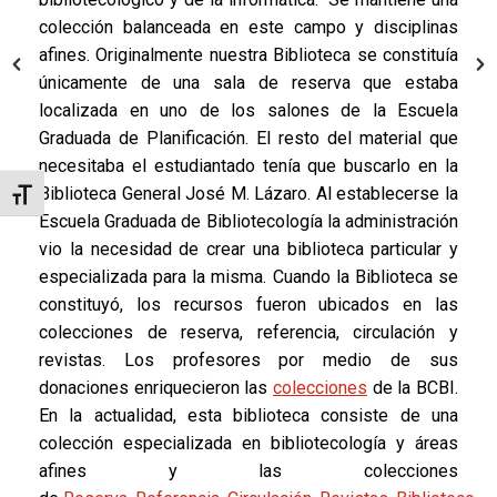
y
colección balanceada en este campo y disciplinas
afines. Originalmente nuestra Biblioteca se constituía
l
únicamente de una sala de reserva que estaba
a
localizada en uno de los salones de la Escuela
Graduada de Planificación. El resto del material que
a
necesitaba el estudiantado tenía que buscarlo en la
y
Biblioteca General José M. Lázaro. Al establecerse la
Toggle Font size
Escuela Graduada de Bibliotecología la administración
a
vio la necesidad de crear una biblioteca particular y
l
especializada para la misma. Cuando la Biblioteca se
o
constituyó, los recursos fueron ubicados en las
colecciones de reserva, referencia, circulación y
s
revistas. Los profesores por medio de sus
a
donaciones enriquecieron las
colecciones
de la BCBI.
En la actualidad, esta biblioteca consiste de una
colección especializada en bibliotecología y áreas
afines y las colecciones