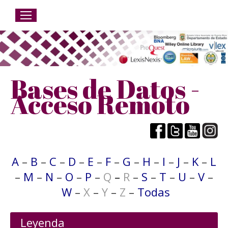
Bases de Datos -
Acceso Remoto
A
–
B
–
C
–
D
–
E
–
F
–
G
–
H
–
I
–
J
–
K
–
L
–
M
–
N
–
O
–
P
–
Q
–
R
–
S
–
T
–
U
–
V
–
W
–
X
–
Y
–
Z
–
Todas
Leyenda