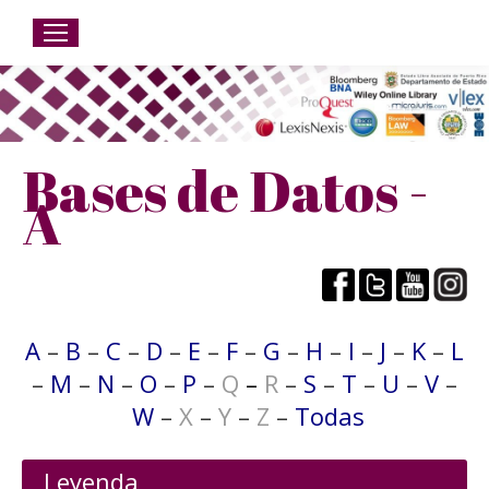
Bases de Datos -
A
A
–
B
–
C
–
D
–
E
–
F
–
G
–
H
–
I
–
J
–
K
–
L
–
M
–
N
–
O
–
P
–
Q
–
R
–
S
–
T
–
U
–
V
–
W
–
X
–
Y
–
Z
–
Todas
Leyenda