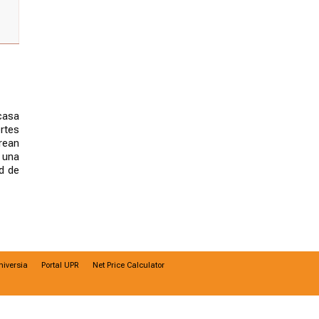
casa
rtes
rean
a una
d de
niversia
Portal UPR
Net Price Calculator