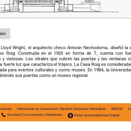
ión
k Lloyd Wright, el arquitecto checo Antonin Nechodoma, diseñó la 
io Roig. Construida en el 1920 en forma de T, cuenta con fue
s y vistosas. Los vitrales que cubren las puertas y las ventanas c
 la fuerte luz que caracteriza el trópico. La Casa Roig es considerad
izada para eventos culturales y como museo. En 1984, la Universida
abriendo sus puertas como un museo regional.
isiones
Información al Consumidor / Student Consumer Information
MSCHE
U
Directorio Funcionarios y Empleados
Portal de Accesibilidad Digital