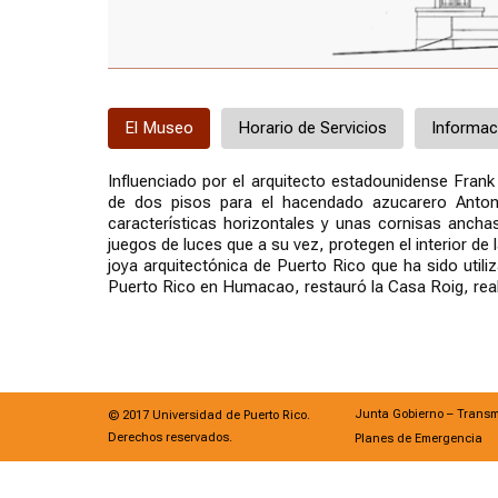
El Museo
Horario de Servicios
Informac
Influenciado por el arquitecto estadounidense Fran
de dos pisos para el hacendado azucarero Anton
características horizontales y unas cornisas ancha
juegos de luces que a su vez, protegen el interior de
joya arquitectónica de Puerto Rico que ha sido util
Puerto Rico en Humacao, restauró la Casa Roig, re
Junta Gobierno – Transm
© 2017 Universidad de Puerto Rico.
Derechos reservados.
Planes de Emergencia