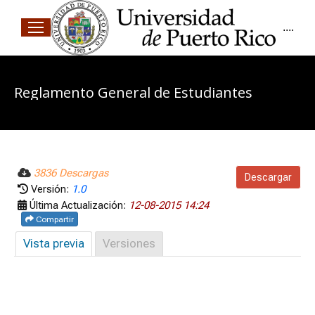
....
Reglamento General de Estudiantes
3836 Descargas
Descargar
Versión:
1.0
Última Actualización:
12-08-2015 14:24
Compartir
Vista previa
Versiones