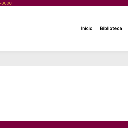
0-0000
Biblioteca
Recursos
Servicios
Ayuda
Contác
Inicio
Biblioteca