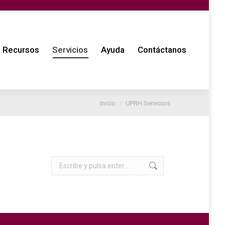
tanos
Recursos
Servicios
Ayuda
Contáctanos
Estás aquí:
Inicio
UPRH Servicios
Buscar: