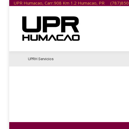
UPR Humacao, Carr.908 Km 1.2 Humacao, PR
(787)85
Inicio
UPRH Servicios