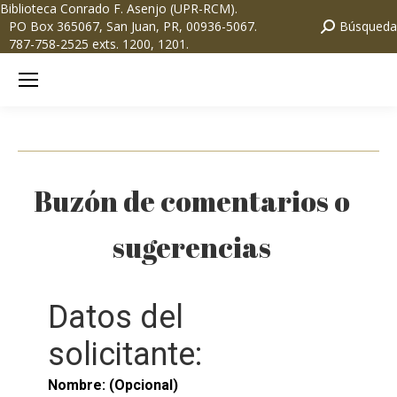
Biblioteca Conrado F. Asenjo (UPR-RCM)
.
PO Box 365067, San Juan, PR, 00936-5067.
Búsqueda
787-758-2525 exts. 1200, 1201.
Buzón de comentarios o
sugerencias
Datos del
solicitante:
Nombre: (Opcional)