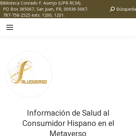
Biblioteca Conrado F. Asenjo (UPR-RCM)
.
PO Box 365067, San Juan, PR, 00936-5067.
Búsqueda
787-758-2525 exts. 1200, 1201.
Información de Salud al
Consumidor Hispano en el
Metaverso