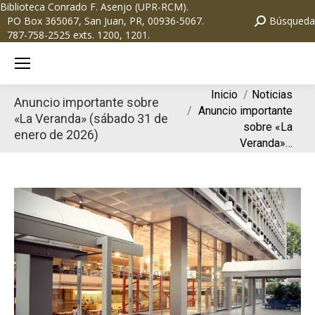
Biblioteca Conrado F. Asenjo (UPR-RCM)
.
PO Box 365067, San Juan, PR, 00936-5067.
Búsqueda
787-758-2525 exts. 1200, 1201.
Estás aquí:
Inicio
Noticias
Anuncio importante sobre
Anuncio importante
«La Veranda» (sábado 31 de
sobre «La
enero de 2026)
Veranda»…