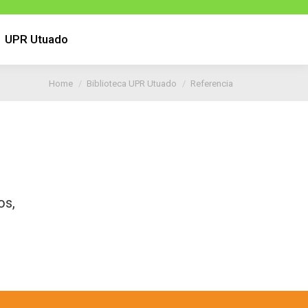
UPR Utuado
UPR Utuado
You are here:
Home
Biblioteca UPR Utuado
Referencia
os,