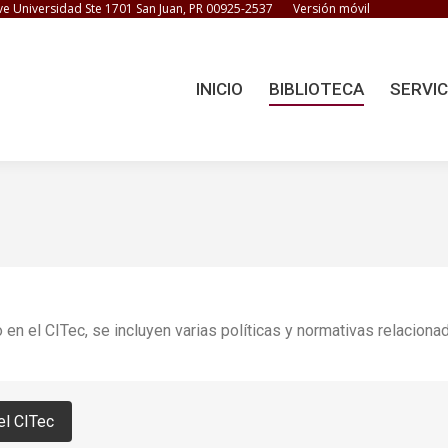
ve Universidad Ste 1701 San Juan, PR 00925-2537
Versión móvil
INICIO
BIBLIOTECA
SERVIC
en el CITec, se incluyen varias políticas y normativas relaciona
el CITec