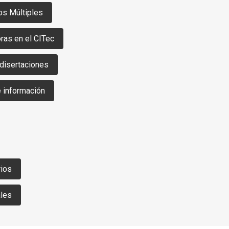
os Múltiples
ras en el CITec
 disertaciones
e información
rios
ales