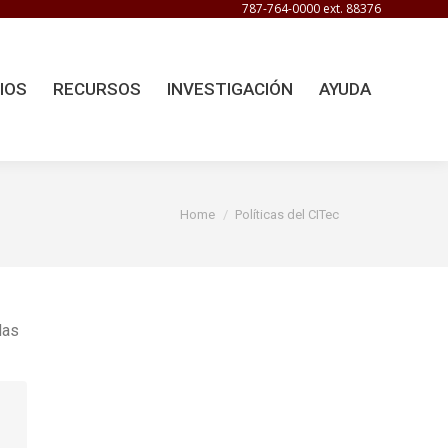
787-764-0000 ext. 88376
Search:
IOS
RECURSOS
INVESTIGACIÓN
AYUDA
You are here:
Home
Políticas del CITec
das