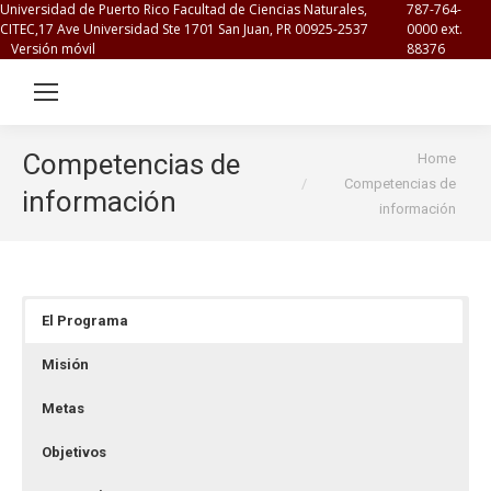
Universidad de Puerto Rico Facultad de Ciencias Naturales,
787-764-
CITEC,17 Ave Universidad Ste 1701 San Juan, PR 00925-2537
0000 ext.
Versión móvil
88376
You are here:
Competencias de
Home
Competencias de
información
información
El Programa
Misión
Metas
Objetivos