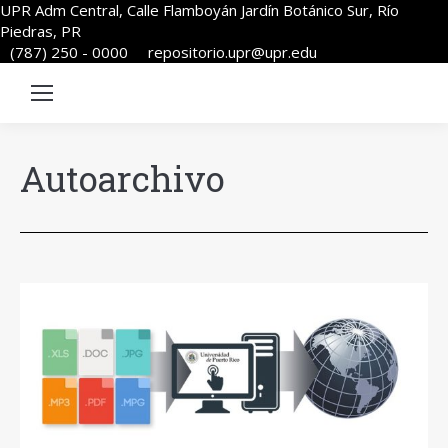
UPR Adm Central, Calle Flamboyán Jardín Botánico Sur, Río
Piedras, PR
(787) 250 - 0000
repositorio.upr@upr.edu
Autoarchivo