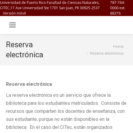
Universidad de Puerto Rico Facultad de Ciencias Naturales,
787-764-
CITEC,17 Ave Universidad Ste 1701 San Juan, PR 00925-2537
0000 ext.
Versión móvil
88376
Reserva
You are here:
Home
electrónica
Reserva electrónica
Reserva electrónica
La reserva electrónica es un servicio que ofrece la
biblioteca para los estudiantes matriculados. Consiste de
recursos que comparten los docentes de enseñanza, con
sus estudiante, porque no están disponibles en la
biblioteca. En el caso del CITec, están organizados