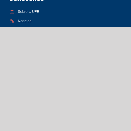
Sobre la UPR
Noticias
Subastas
Request for Proposal (RFP) for UPR Recovery Projects
Patentes
Propiedades inmuebles
Convocatorias de empleo