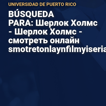
UNIVERSIDAD DE PUERTO RICO
¡DONA HOY!
BÚSQUEDA
PARA: Шерлок Холмс
SOLICITA
- Шерлок Холмс -
смотреть онлайн
smotretonlaynfilmyiseria